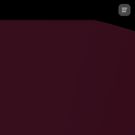
екс
Подписчиков, чел.
Доход, $
4
1 666 740
15 000 000
1
7 990 370
6 000 000
6
1 187 260
14 639 000