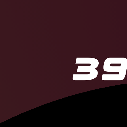
Камила
Валие
Федор
Емелья
Артем
Дзюба
Артемий
Пана
Александр
Го
Сергей
Бобро