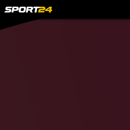
Спортсмен
Александр
Ов
Ислам
Махаче
Даниил
Медве