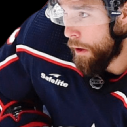
Андрей
Свечн
Магомед
Исма
Михаил
Серга
Владимир
Тар
Дарья
Касатк
Игорь
Шестер