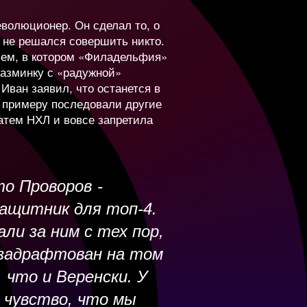
еволюционер. Он сделал то, о
ируемся на
 не решался совершить никто.
133 712
7 000 000
ем, в котором «Филадельфия»
, тянемся за ним,
разминку с «радужной»
мся только от его
Иван заявил, что останется в
2 288 520
500 000
о примеру последовали другие
в. Но если
затем НХЛ и вовсе запретила
аня, то потеряем и
—
7 200 000
 – самый главный
для нас.
то Проворов -
310 192
5 500 000
а прогресс очень
ащитник для топ-4.
ов, олимпийский
ый. Паша много
ли за ним с тех пор,
его поверили, и вот
254 696
2 698 000
 задрафтован на том
оящему раскрылся.
 что и Веренски. У
т классный
 чувство, что мы
134 921
6 000 000