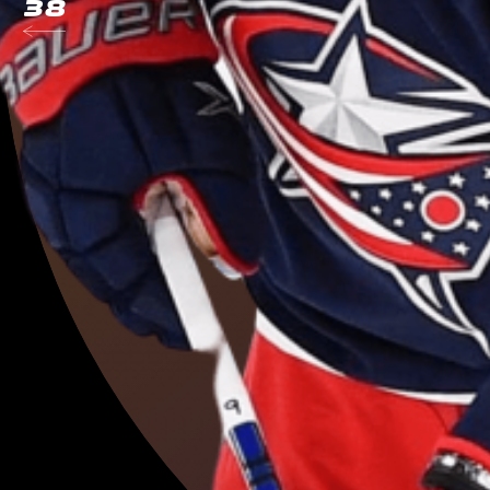
Алексей
Мира
Евгений
Дадо
Федор
Смоло
Георгий
Джик
Валерий
Ничу
Ян
Непомнящ