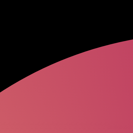
Александр
Со
Кирилл
Капри
Андрей
Рубле
Андрей
Васил
Евгений
Малк
Петр
Ян