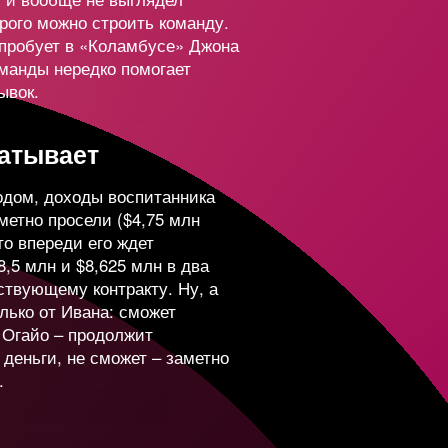
—
9 500 000
орого можно строить команду.
 пробует в «Коламбусе» Джона
манды нередко помогает
9
273 142
5 000 000
ывок.
8
124 156
2 334 000
батывает
одом, доходы воспитанника
метно просели ($4,75 млн
7
308 553
4 844 000
то впереди его ждет
8,5 млн и $8,625 млн в два
ствующему контракту. Ну, а
1
365 495
337 700
лько от Ивана: сможет
 Огайо – продолжит
деньги, не сможет – заметно
88 497
43 000
.
2
559 467
1 080 000