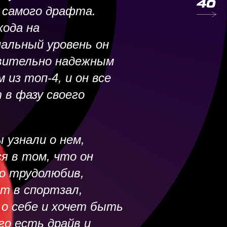
. Он отличный
с самого драфта.
сто общаемся с ним.
хода на
7
295 988
1 620 000
одные дни можем
альный уровень он
ь сходить.
вительно надежным
16 325
6 500 000
 из топ-4, и он все
ропченко,
 в фазу своего
й «Сент-Луиса»
546 656
2 220 000
 провели второй сезон
 узнали о нем,
6
166 974
2 615 000
блем стало меньше, но
я в том, что он
есть над чем
о трудолюбив,
63 045
6 000 000
ит в спортзал,
о себе и хочет быть
54 066
1 292 000
го есть драйв и