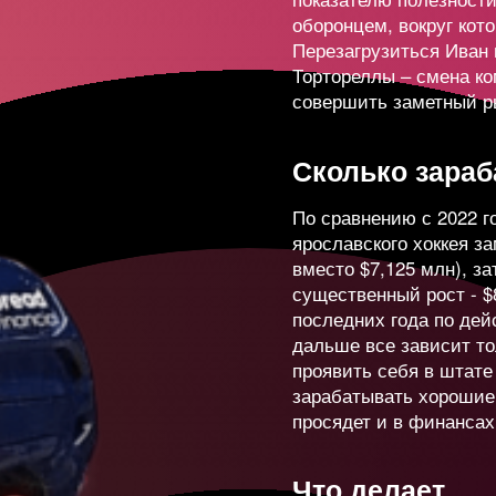
ов
6
5 590
-12
оборонцем, вокруг кот
Перезагрузиться Иван
Тортореллы – смена ко
ецов
10 95
-7
совершить заметный р
ев
11
20 80
Сколько зара
+23
По сравнению с 2022 г
ярославского хоккея за
в
10 12
+3
вместо $7,125 млн), за
существенный рост - $
последних года по дей
ктамышева
9
15 16
New
дальше все зависит то
проявить себя в штате
зарабатывать хорошие 
панова
12
5 174
+23
просядет и в финансах
Что делает
корин
20 09
+14