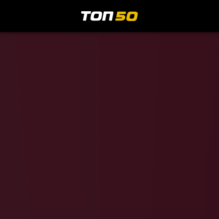
МедиаИнд
ечкин
2
74 22
=
в
14
28 69
+11
дев
3
46 15
=