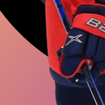
Арсен
Захаря
Федор
Чалов
Александр
Ра
Александр
Бо
Иван
Провор
Павел
Бучнев