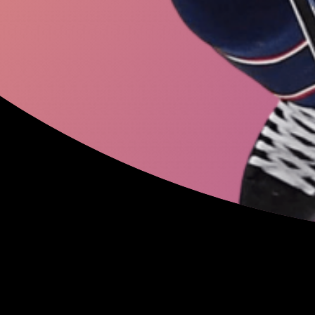
Далер
Кузяев
Илья
Сорокин
Антон
Миранч
Матвей
Сафо
Вероника
Куд
Владимир
Ми