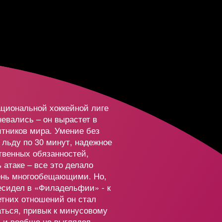
0
224 491
2 291 000
368 915
10 500 000
9
515 896
6 988 000
ациональной хоккейной лиге
214 529
11 300 000
невались – он вырастет в
итников мира. Умение без
 льду по 30 минут, надежное
716 024
8 500 000
твенных обязанностей,
атаке – все это делало
ень многообещающими. Но,
1 588 260
500 000
есидел в «Филадельфии» - к
тних отношений он стал
ться, привык к минусовому
 и вообще не выглядел