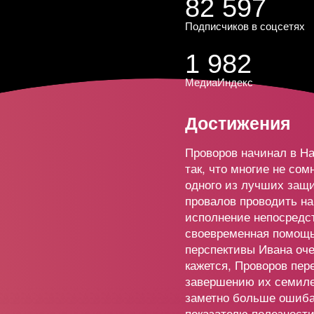
82 597
болев
44 87
+21
Подписчиков в соцсетях
зов
5
5 731
1 982
+5
МедиаИндекс
в
15
19 16
-1
Достижения
Проворов начинал в Н
евский
4 095
-6
так, что многие не сом
одного из лучших защ
провалов проводить на
ин
10
7 455
-6
исполнение непосредс
своевременная помощь 
перспективы Ивана оч
4 856
кажется, Проворов пер
+8
завершению их семиле
заметно больше ошиба
показателю полезности