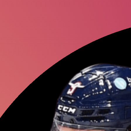
Никита
Кучер
Евгений
Кузн
Игорь
Акинфе
Карен
Хачано
Елизавета
Ту
Вероника
Сте
Александр
Ко